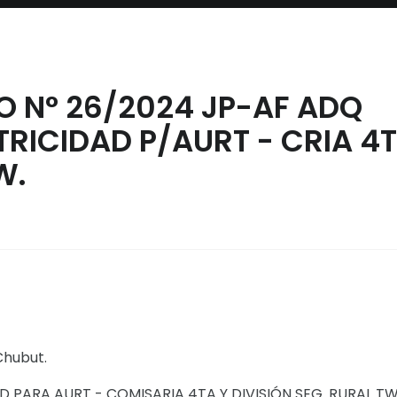
 N° 26/2024 JP-AF ADQ
TRICIDAD P/AURT - CRIA 4
W.
Chubut.
 PARA AURT - COMISARIA 4TA Y DIVISIÓN SEG. RURAL TW