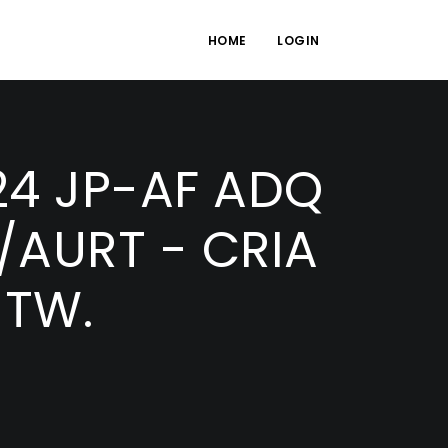
HOME
LOGIN
4 JP-AF ADQ
/AURT - CRIA
 TW.