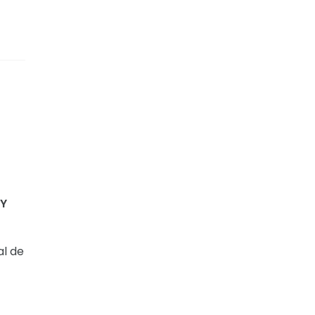
 Y
al de