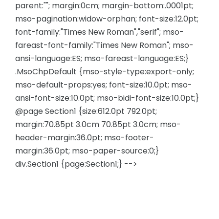
parent:""; margin:0cm; margin-bottom:.0001pt;
mso-pagination:widow-orphan; font-size:12.0pt;
font-family:"Times New Roman","serif"; mso-
fareast-font-family:"Times New Roman"; mso-
ansi-language:ES; mso-fareast-language:ES;}
.MsoChpDefault {mso-style-type:export-only;
mso-default-props:yes; font-size:10.0pt; mso-
ansi-font-size:10.0pt; mso-bidi-font-size:10.0pt;}
@page Section1 {size:612.0pt 792.0pt;
margin:70.85pt 3.0cm 70.85pt 3.0cm; mso-
header-margin:36.0pt; mso-footer-
margin:36.0pt; mso-paper-source:0;}
div.Section1 {page:Section1;} -->