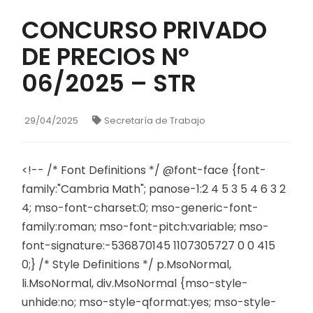
CONCURSO PRIVADO
DE PRECIOS Nº
06/2025 – STR
29/04/2025
Secretaría de Trabajo
<!-- /* Font Definitions */ @font-face {font-
family:"Cambria Math"; panose-1:2 4 5 3 5 4 6 3 2
4; mso-font-charset:0; mso-generic-font-
family:roman; mso-font-pitch:variable; mso-
font-signature:-536870145 1107305727 0 0 415
0;} /* Style Definitions */ p.MsoNormal,
li.MsoNormal, div.MsoNormal {mso-style-
unhide:no; mso-style-qformat:yes; mso-style-