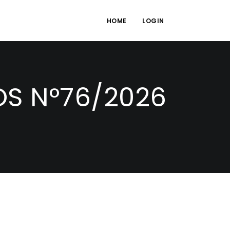
HOME
LOGIN
S N°76/2026