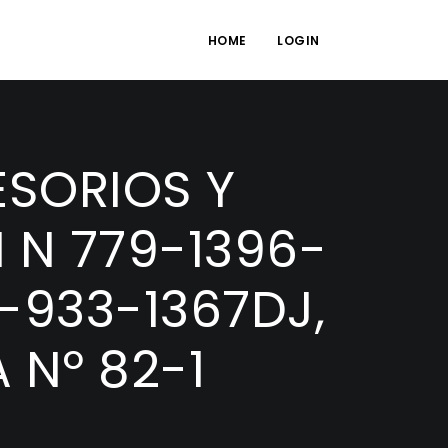
HOME
LOGIN
ESORIOS Y
I N 779-1396-
-933-1367DJ,
 Nº 82-1