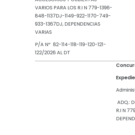
VARIOS PARA LOS R.I N 779-1396-
848-1137DJ-1149-922-1170-749-
933-1367DJ, DEPENDENCIAS
VARIAS
P/A Nº 82-114-118-119-120-121-
122/2026 AL DT
Concurs
Expedie
Administ
ADQ.: D
R.I N 7
DEPENDE