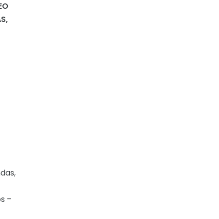
EO
AS,
das,
os –